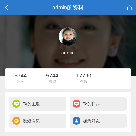
admin的资料
admin
5744
5744
17790
积分
威望
金钱
Ta的主题
Ta的日志
发短消息
加为好友