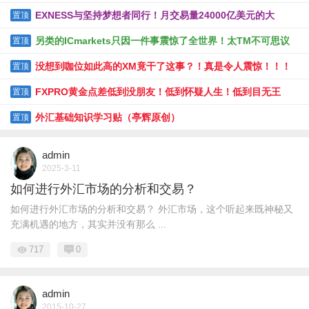
它是外汇交易商中的一股清流！
EXNESS与坚持梦想者同行！月交易量24000亿美元的大
置顶
EXNESS帝国！出金秒到无限杠杆！
另类的ICmarkets只因一件事震惊了全世界！太TM不可思议
置顶
了！！！
没想到咖位如此高的XM竟干了这事？！真是令人震惊！！！
置顶
FXPRO黄金点差低到没朋友！低到怀疑人生！低到目无王
置顶
法！
外汇基础知识学习贴（亭辉原创）
置顶
admin
2025-3-11
如何进行外汇市场的分析和交易？
如何进行外汇市场的分析和交易？ 外汇市场，这个听起来既神秘又
充满机遇的地方，其实并没有那么 ...
717
0
admin
2015-10-27