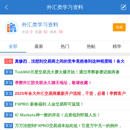
外汇类学习资料
外汇类学习资料
收藏
今日:
0
主题:
52
排名:
39
全部
最新
热门
热帖
精华
真惨烈，没想到交易商之间的竞争竟然卷到这种程度啦！各大
公告
交易商热门活动大全，不看准后悔！！！
TickMill月度交易员大赛火爆开始！通过亭辉参赛还能再拿
置顶
TickMill返佣！
亭辉外汇防失联永久聊天地址，敬请收藏！
置顶
2025年各大外汇交易商最新开户流程，干货，必看！亭辉客户
置顶
必须返佣最高，请放100个心
FXPRO 新春福利 入金交易即可返现！
置顶
IC Markets神一般的存在！点差低到怀疑人生！
置顶
万万没想到FXPRO交易成本如此低！它是万中无一的例外，
置顶