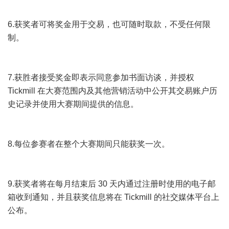
6.获奖者可将奖金用于交易，也可随时取款，不受任何限
制。
7.获胜者接受奖金即表示同意参加书面访谈，并授权
Tickmill 在大赛范围内及其他营销活动中公开其交易账户历
史记录并使用大赛期间提供的信息。
8.每位参赛者在整个大赛期间只能获奖一次。
9.获奖者将在每月结束后 30 天内通过注册时使用的电子邮
箱收到通知，并且获奖信息将在 Tickmill 的社交媒体平台上
公布。