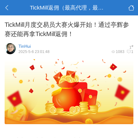
TickMill返佣（最高代理，最高返佣）
TickMill月度交易员大赛火爆开始！通过亭辉参
赛还能再拿TickMill返佣！
TinHui
#
1
2025-5-6 23:01:48
1083
1