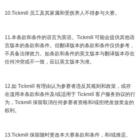
10.Tickmill 员工及其家属和受抚养人不得参与大赛。
11.本条款和条件的语言为英语。Tickmill 可能会提供其他语
言版本的条款和条件。但翻译版本的条款和条件仅供参考，
不具备法律效力。如条款和条件的英文版本与翻译版本存在
任何冲突或不一致，应以英文版本为准。
12.如 Tickmill 有理由认为参赛者违反其规则和政策，或存
在滥用本条款和条件及/或适用于 Tickmill 客户服务协议的行
为，Tickmill 保留取消任何参赛者资格和/或拒绝发放奖金的
权利。
13.Tickmill 保留随时更改本大赛条款和条件，和/或推迟、