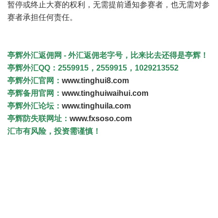
暂停或终止大赛的权利，无需提前通知参赛者，也无需对参
赛者承担任何责任。
亭辉外汇返佣网 - 外汇返佣老字号，比来比去还得是亭辉！
亭辉外汇QQ：2559915，2559915，1029213552
亭辉外汇官网：
www.tinghui8.com
亭辉备用官网：
www.tinghuiwaihui.com
亭辉外汇论坛：
www.tinghuila.com
亭辉防失联网址：
www.fxsoso.com
汇市有风险，投资需谨慎！