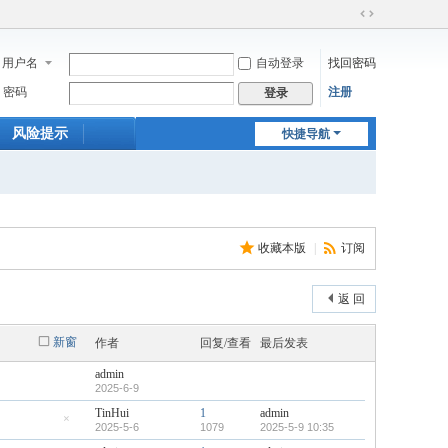
切
换
用户名
自动登录
找回密码
到
宽
密码
注册
登录
版
风险提示
快捷导航
收藏本版
|
订阅
返 回
新窗
作者
回复/查看
最后发表
admin
2025-6-9
TinHui
1
admin
2025-5-6
1079
2025-5-9 10:35
隐
藏