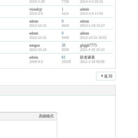
2010-2-28
7738
2014-4-4 20:10
visualcjy
1
admin
2014-2-9
4116
2014-2-9 17:59
admin
0
admin
2013-10-31
4926
2014-1-28 15:27
admin
0
admin
2013-10-31
4940
2013-10-31 18:52
nangua
28
gbjjgh7775
2010-10-18
5039
2011-4-30 15:10
admin
81
卧龙诸葛
2009-9-6
28135
2011-2-18 00:08
返 回
高级模式