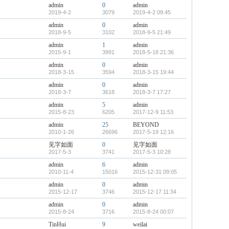
admin
0
admin
2019-4-2
3079
2019-4-2 09:45
admin
0
admin
2018-9-5
3102
2018-9-5 21:49
admin
1
admin
2015-9-1
3991
2018-5-18 21:36
admin
0
admin
2018-3-15
3594
2018-3-15 19:44
admin
0
admin
2018-3-7
3618
2018-3-7 17:27
admin
5
admin
2015-8-23
6205
2017-12-9 11:53
admin
25
BEYOND
2010-1-26
26696
2017-5-19 12:16
见字如面
0
见字如面
2017-5-3
3741
2017-5-3 10:28
admin
6
admin
2010-11-4
15016
2015-12-31 09:05
admin
0
admin
2015-12-17
3746
2015-12-17 11:34
admin
0
admin
2015-8-24
3716
2015-8-24 00:07
TinHui
9
weilai