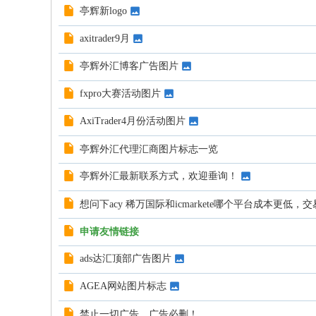
亭辉新logo
axitrader9月
亭辉外汇博客广告图片
fxpro大赛活动图片
AxiTrader4月份活动图片
亭辉外汇代理汇商图片标志一览
亭辉外汇最新联系方式，欢迎垂询！
想问下acy 稀万国际和icmarkete哪个平台成本更低
申请友情链接
ads达汇顶部广告图片
AGEA网站图片标志
禁止一切广告，广告必删！