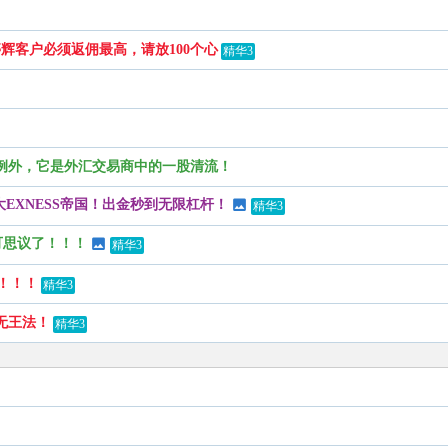
辉客户必须返佣最高，请放100个心
精华3
的例外，它是外汇交易商中的一股清流！
的大EXNESS帝国！出金秒到无限杠杆！
精华3
不可思议了！！！
精华3
！！！
精华3
无王法！
精华3