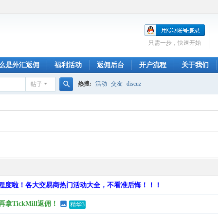
只需一步，快速开始
么是外汇返佣
福利活动
返佣后台
开户流程
关于我们
热搜:
活动
交友
discuz
帖子
搜
索
程度啦！各大交易商热门活动大全，不看准后悔！！！
TickMill返佣！
精华3