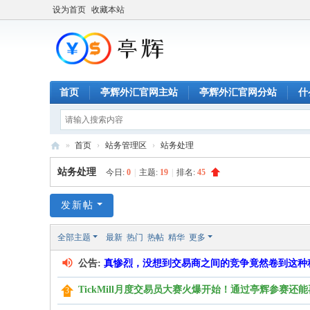
设为首页
收藏本站
首页
亭辉外汇官网主站
亭辉外汇官网分站
什
»
首页
›
站务管理区
›
站务处理
外
站务处理
今日:
0
|
主题:
19
|
排名:
45
汇
交
发新帖
易
全部主题
最新
热门
热帖
精华
更多
交
公告:
真惨烈，没想到交易商之间的竞争竟然卷到这种
流
社
TickMill月度交易员大赛火爆开始！通过亭辉参赛还能再拿
区