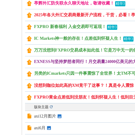
亭辉外汇防失联永久聊天地址，敬请收藏！
精华3
2025年各大外汇交易商最新开户流程，干货，必看！亭
FXPRO 新春福利 入金交易即可返现！
精华3
IC Markets神一般的存在！点差低到怀疑人生！
精华3
万万没想到FXPRO交易成本如此低！它是万中无一
EXNESS与坚持梦想者同行！月交易量24000亿美元
另类的ICmarkets只因一件事震惊了全世界！太TM
没想到咖位如此高的XM竟干了这事？！真是令人震惊
FXPRO黄金点差低到没朋友！低到怀疑人生！低到目
版块主题
axi12月图片
axi6月