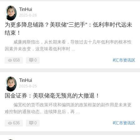
TinHui
2025-8-26
为更多降息铺路？美联储“三把手”：低利率时代远未
结束！
威廉姆斯指出，从长期来看，导致过去十几年低利率的根本性
因素并未改变，这意味着低利率时 ...
658
0
#汇市资讯区
TinHui
2025-8-25
国金证券：美联储毫无预兆的大撤退！
偏宽松的货币政策环境和偏鸽派的政策框架的副作用是未来更
难控制的通胀动态。连续降息后，再 ...
636
0
#汇市资讯区