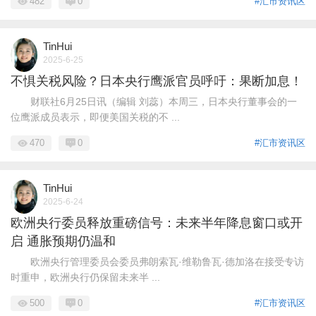
482
0
#汇市资讯区
TinHui
2025-6-25
不惧关税风险？日本央行鹰派官员呼吁：果断加息！
财联社6月25日讯（编辑 刘蕊）本周三，日本央行董事会的一
位鹰派成员表示，即便美国关税的不 ...
470
0
#汇市资讯区
TinHui
2025-6-24
欧洲央行委员释放重磅信号：未来半年降息窗口或开
启 通胀预期仍温和
欧洲央行管理委员会委员弗朗索瓦·维勒鲁瓦·德加洛在接受专访
时重申，欧洲央行仍保留未来半 ...
500
0
#汇市资讯区