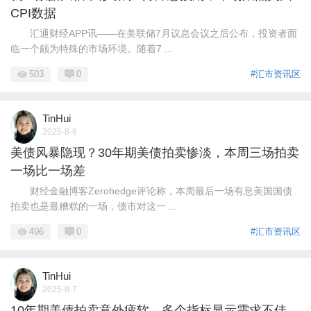
CPI数据
汇通财经APP讯——在美联储7月议息会议之后公布，投资者面
临一个颇为特殊的市场环境。随着7 ...
503
0
#汇市资讯区
TinHui
2025-8-8
美债风暴隐现？30年期美债拍卖惨淡，本周三场拍卖
一场比一场差
财经金融博客Zerohedge评论称，本周最后一场有息美国国债
拍卖也是最糟糕的一场，债市对这一 ...
496
0
#汇市资讯区
TinHui
2025-8-7
10年期美债拍卖意外疲软，多个指标显示需求不佳