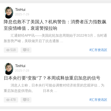
TinHui
2025-7-29
降息也救不了美国人？机构警告：消费者压力指数飙
至疫情峰值，衰退警报拉响
汇通财经APP讯——美国此轮加息周期始于2022年3月，当时通
胀形势严峻，美联储开启了抗击通胀 ...
518
0
#汇市资讯区
TinHui
2025-7-28
日本央行要“变脸”了？本周或释放重启加息的信号
消息人士称，日本央行可能会调整对经济前景的悲观评估，为
重启加息提供理由。 日本央 ...
478
0
#汇市资讯区