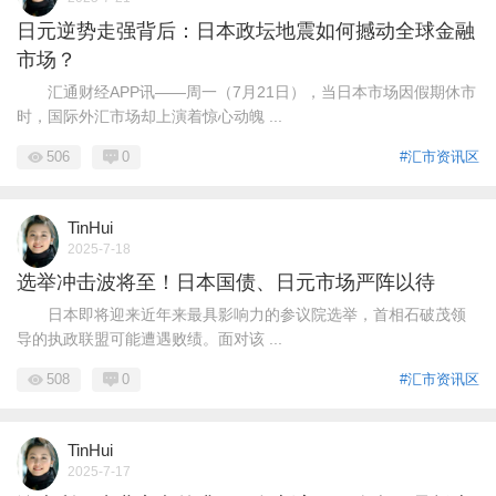
日元逆势走强背后：日本政坛地震如何撼动全球金融
市场？
汇通财经APP讯——周一（7月21日），当日本市场因假期休市
时，国际外汇市场却上演着惊心动魄 ...
506
0
#汇市资讯区
TinHui
2025-7-18
选举冲击波将至！日本国债、日元市场严阵以待
日本即将迎来近年来最具影响力的参议院选举，首相石破茂领
导的执政联盟可能遭遇败绩。面对该 ...
508
0
#汇市资讯区
TinHui
2025-7-17