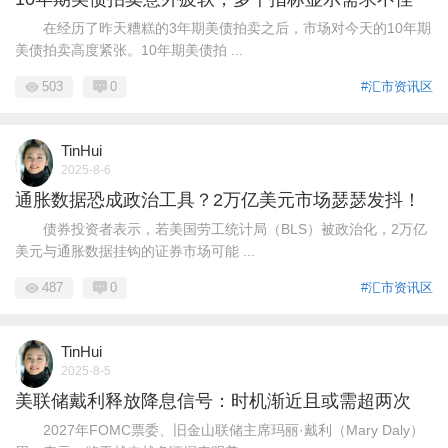
在经历了昨天糟糕的3年期美债拍卖之后，市场对今天的10年期
美债拍卖高度紧张。10年期美债拍 ...
503
0
#汇市资讯区
TinHui
2025-8-6
通胀数据恐成政治工具？2万亿美元市场瑟瑟发抖！
债券投资者表示，若美国劳工统计局（BLS）被政治化，2万亿
美元与通胀数据挂钩的证券市场可能 ...
487
0
#汇市资讯区
TinHui
2025-8-5
美联储戴利释放降息信号：时机渐近且或需超两次
2027年FOMC票委、旧金山联储主席玛丽·戴利（Mary Daly）