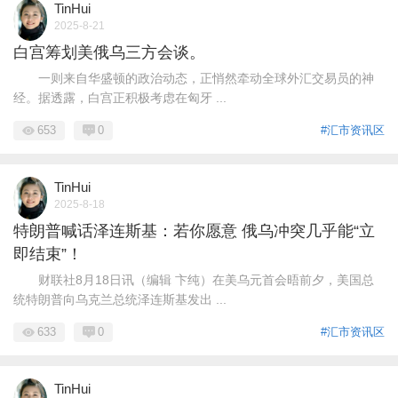
TinHui
2025-8-21
白宫筹划美俄乌三方会谈。
一则来自华盛顿的政治动态，正悄然牵动全球外汇交易员的神
经。据透露，白宫正积极考虑在匈牙 ...
653
0
#汇市资讯区
TinHui
2025-8-18
特朗普喊话泽连斯基：若你愿意 俄乌冲突几乎能“立
即结束”！
财联社8月18日讯（编辑 卞纯）在美乌元首会晤前夕，美国总
统特朗普向乌克兰总统泽连斯基发出 ...
633
0
#汇市资讯区
TinHui