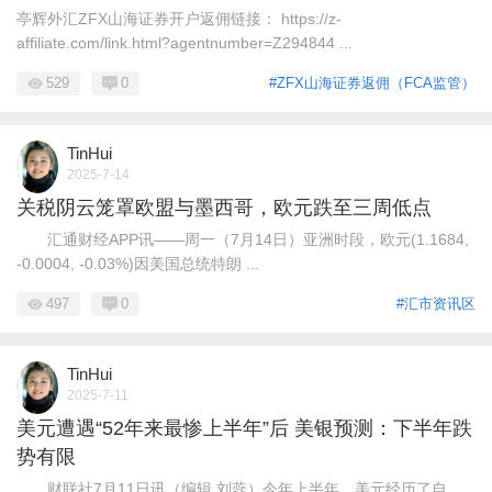
亭辉外汇ZFX山海证券开户返佣链接： https://z-
affiliate.com/link.html?agentnumber=Z294844 ...
529
0
#ZFX山海证券返佣（FCA监管）
TinHui
2025-7-14
关税阴云笼罩欧盟与墨西哥，欧元跌至三周低点
汇通财经APP讯——周一（7月14日）亚洲时段，欧元(1.1684,
-0.0004, -0.03%)因美国总统特朗 ...
497
0
#汇市资讯区
TinHui
2025-7-11
美元遭遇“52年来最惨上半年”后 美银预测：下半年跌
势有限
财联社7月11日讯（编辑 刘蕊）今年上半年，美元经历了自