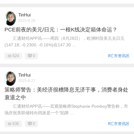
TinHui
2025-8-28
PCE前夜的美元/日元：一根K线决定箱体命运？
汇通财经APP讯——周四（8月28日），欧洲时段美元兑日元
(147.18, -0.2300, -0.16%)在147.30 ...
624
0
#汇市资讯区
TinHui
2025-8-27
策略师警告：美经济很糟降息无济于事，消费者身处
衰退之中
汇通财经APP讯——宏观策略师Stephanie Pomboy警告称，市
场庆祝美联储转向鸽派是一个“陷阱 ...
636
0
#汇市资讯区