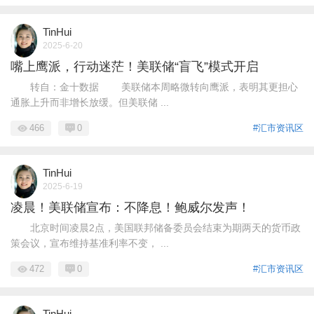
TinHui
2025-6-20
嘴上鹰派，行动迷茫！美联储“盲飞”模式开启
转自：金十数据 美联储本周略微转向鹰派，表明其更担心
通胀上升而非增长放缓。但美联储 ...
466
0
#汇市资讯区
TinHui
2025-6-19
凌晨！美联储宣布：不降息！鲍威尔发声！
北京时间凌晨2点，美国联邦储备委员会结束为期两天的货币政
策会议，宣布维持基准利率不变， ...
472
0
#汇市资讯区
TinHui