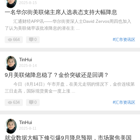
2025-8-15
一名华尔街美联储主席人选表态支持大幅降息
汇通财经APP讯——华尔街资深人士David Zervos周四也加入
了认为美联储早该批准降息的潜在主 ...
664
0
#汇市资讯区
TinHui
2025-8-14
9月美联储降息稳了？金价突破还是回调？
今日（8月14日）午市开盘，在美元走弱的情况下，金价连续第
三日走高，国际现货黄金一度上涨 ...
634
0
#汇市资讯区
TinHui
2025-8-11
就业数据大幅下修引爆9月降息预期，市场聚焦美国