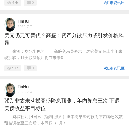
475
0
#汇市资讯区
TinHui
2025-7-7
美元仍无可替代？高盛：资产分散压力或引发价格风
暴
来源：华尔街见闻 高盛交易员表示，尽管美元在上半年表
现疲软，且美联储预计将在未来6 ...
517
0
#汇市资讯区
TinHui
2025-7-4
强劲非农未动摇高盛降息预测：年内降息三次 下调
美债收益率目标位
财联社7月4日讯（编辑 潇湘）继本周早些时候将年内降息次数
预估调整至三次后，本周四（7月3 ...