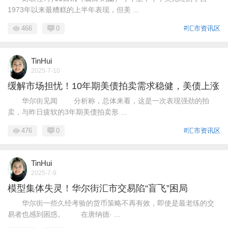
1973年以来最糟糕的上半年表现，但美 ...
466
0
#汇市资讯区
TinHui
2025-7-10
缓解市场担忧！10年期美债拍卖需求稳健，美债上涨
华尔街见闻 分析称，总体来看，这是一次表现强劲的拍
卖，与昨日疲软的3年期美债拍卖形 ...
476
0
#汇市资讯区
TinHui
2025-7-9
模型集体失灵！华尔街汇市交易陷“盲飞”困局
华尔街一些久经考验的货币策略不再有效，即使是最老练的交
易者也感到困惑。 在唐纳德· ...