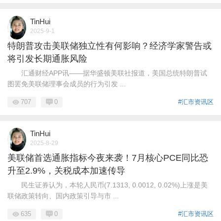
TinHui
2025-9-1
特朗普攻击美联储独立性有何影响？经济学家警告或
将引发长期通胀风险
汇通财经APP讯——据华盛顿美联社报道，美国总统特朗普试
图罢免美联储理事会成员的行为引发 ...
707
0
#汇市资讯区
TinHui
2025-8-29
美联储首选通胀指标今夜来袭！7月核心PCE同比恐
升至2.9%，关税成本加速传导
民生证券认为，本轮人民币(7.1313, 0.0012, 0.02%)上涨是美
联储政策转向、国内政策引导与市 ...
635
0
#汇市资讯区