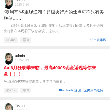
2025-6-16
“零利率”将重现江湖？超级央行周的焦点可不只有美
联储……
财联社6月16日讯（编辑 潇湘）从华盛顿到伦敦，多达十余家
央行将在本周召开议息会议，这些央 ...
488
0
#汇市资讯区
admin
2025-6-13
Axi6月狂欢季来临，最高4000$现金返现等你来
拿！！！
Axi最高$4000等你来拿，具体详情请看：
617
0
#AxiTrader返佣（全网最高返佣）
TinHui