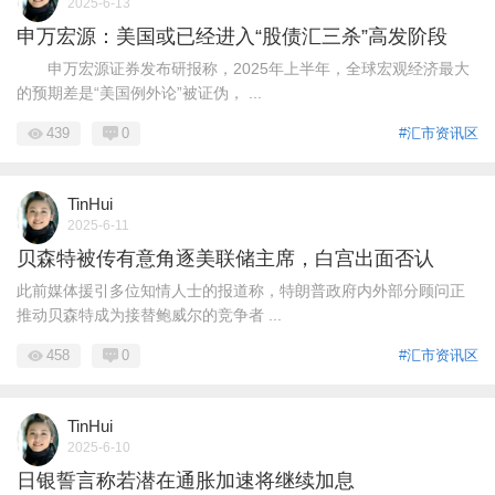
2025-6-13
申万宏源：美国或已经进入“股债汇三杀”高发阶段
申万宏源证券发布研报称，2025年上半年，全球宏观经济最大
的预期差是“美国例外论”被证伪， ...
439
0
#汇市资讯区
TinHui
2025-6-11
贝森特被传有意角逐美联储主席，白宫出面否认
此前媒体援引多位知情人士的报道称，特朗普政府内外部分顾问正
推动贝森特成为接替鲍威尔的竞争者 ...
458
0
#汇市资讯区
TinHui
2025-6-10
日银誓言称若潜在通胀加速将继续加息