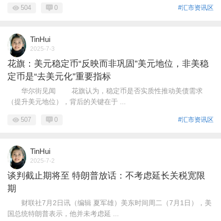
504
0
#汇市资讯区
TinHui
2025-7-3
花旗：美元稳定币“反映而非巩固”美元地位，非美稳
定币是“去美元化”重要指标
华尔街见闻 花旗认为，稳定币是否实质性推动美债需求
（提升美元地位），背后的关键在于 ...
507
0
#汇市资讯区
TinHui
2025-7-2
谈判截止期将至 特朗普放话：不考虑延长关税宽限
期
财联社7月2日讯（编辑 夏军雄）美东时间周二（7月1日），美
国总统特朗普表示，他并未考虑延 ...